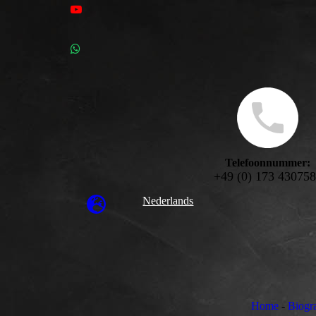
Telefoonnummer:
+49 (0) 173 43075
Nederlands
Home
-
Biogra