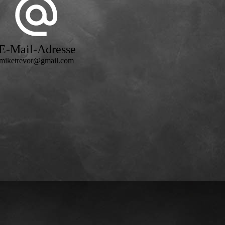
E-Mail-Adresse
miketrevor@gmail.com