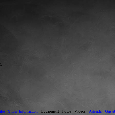
85
fie
-
Show Information
- Equipment - Fotos - Videos -
Agenda
-
Gäste