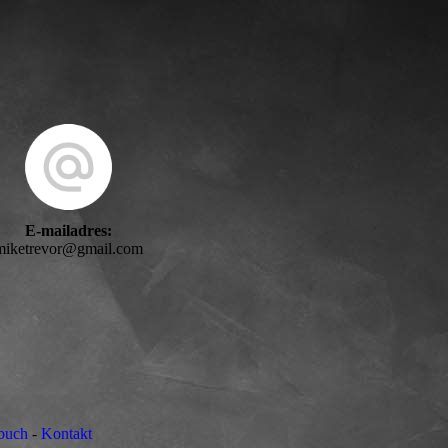
E-mailadres:
miketrevor@gmail.com
buch
-
Kontakt